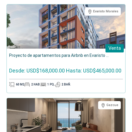
Evaristo Morales
Venta
Proyecto de apartamentos para Airbnb en Evaristo ...
Desde: USD$168,000.00
Hasta: USD$465,000.00
60
M2
2
HAB.
1
PQ.
2
BAÑ.
Gazcue