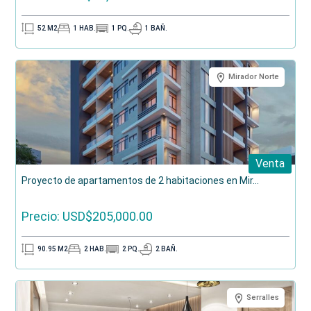
52
M2
1
HAB.
1
PQ.
1
BAÑ.
Mirador Norte
Venta
Proyecto de apartamentos de 2 habitaciones en Mir...
Precio: USD$205,000.00
90.95
M2
2
HAB.
2
PQ.
2
BAÑ.
Serralles