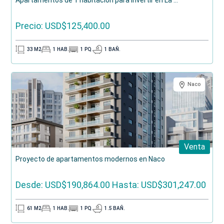
Apartamentos de 1 habitación para invertir en La ...
Precio: USD$125,400.00
33
M2
1
HAB.
1
PQ.
1
BAÑ.
Naco
Venta
Proyecto de apartamentos modernos en Naco
Desde: USD$190,864.00
Hasta: USD$301,247.00
61
M2
1
HAB.
1
PQ.
1.5
BAÑ.