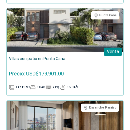
Punta Cana
Venta
Villas con patio en Punta Cana
Precio: USD$179,901.00
147.11
M2
3
HAB.
2
PQ.
3.5
BAÑ.
Ensanche Paraíso