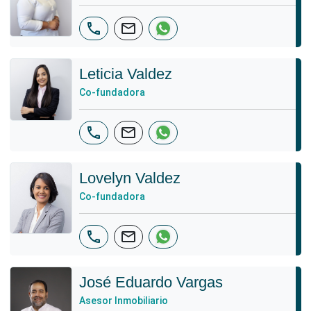
phone
mail
Leticia Valdez
Co-fundadora
phone
mail
Lovelyn Valdez
Co-fundadora
phone
mail
José Eduardo Vargas
Asesor Inmobiliario