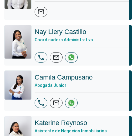
mail
Nay Llery Castillo
Coordinadora Administrativa
phone
mail
Camila Campusano
Abogada Junior
phone
mail
Katerine Reynoso
Asistente de Negocios Inmobiliarios