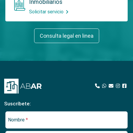
Inmobiliarios
chevron_right
Solicitar servicio
Consulta legal en linea
Suscríbete:
Nombre
*