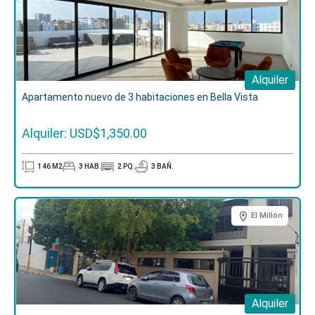
Alquiler
Apartamento nuevo de 3 habitaciones en Bella Vista
Alquiler: USD$1,350.00
146
M2
3
HAB.
2
PQ.
3
BAÑ.
El Millón
Alquiler