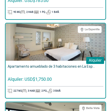
Alquiler: USD$785.00
95
M2
2
HAB.
1
PQ.
1
BAÑ.
La Esperilla
Alquiler
Apartamento amueblado de 3 habitaciones en La Esp...
Alquiler: USD$1,750.00
227
M2
3
HAB.
2
PQ.
3
BAÑ.
Bella Vista