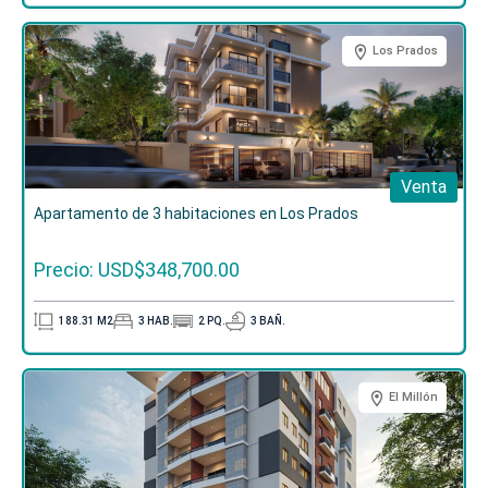
Los Prados
Venta
Apartamento de 3 habitaciones en Los Prados
Precio: USD$348,700.00
188.31
M2
3
HAB.
2
PQ.
3
BAÑ.
El Millón