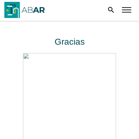
search
Gracias