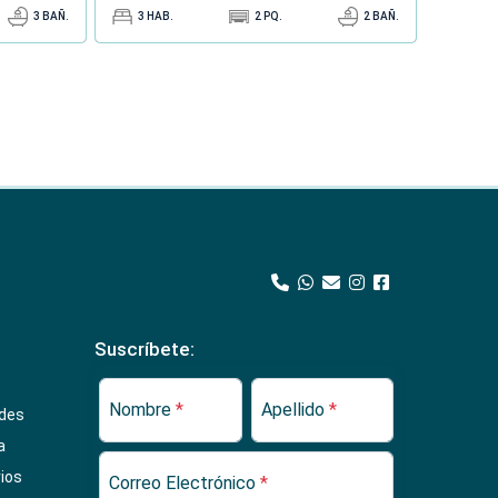
3
BAÑ.
3
HAB.
2
PQ.
2
BAÑ.
Suscríbete:
Nombre
*
Apellido
*
ades
a
rios
Correo Electrónico
*