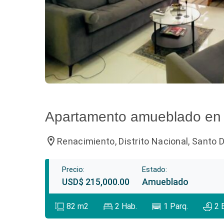
Apartamento amueblado en
location_on
Renacimiento, Distrito Nacional, Santo
Precio:
Estado:
USD$ 215,000.00
Amueblado
82
m2
2
Hab.
1
Parq.
2
B