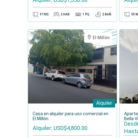
97
M2
2
HAB.
1
PQ.
2
BAÑ.
95
M
El Millón
Alquiler
Casa en alquiler para uso comercial en
Aparta
El Millón
Bella Vi
Desde
Alquiler: USD$4,800.00
Hasta