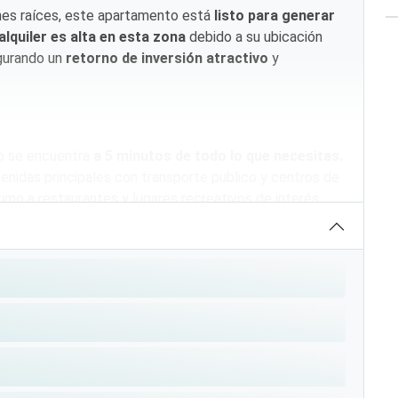
enes raíces, este apartamento está
listo para generar
lquiler es alta en esta zona
debido a su ubicación
gurando un
retorno de inversión atractivo
y
o se encuentra
a 5 minutos de todo lo que necesitas.
venidas principales con transporte publico y centros de
imo a restaurantes y lugares recreativos de interés:
descansar.