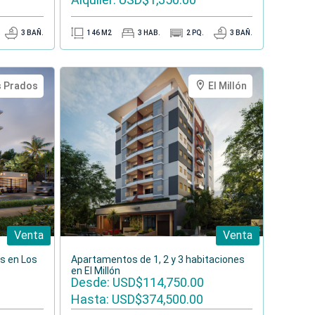
3
BAÑ.
146
M2
3
HAB.
2
PQ.
3
BAÑ.
s Prados
El Millón
Venta
Venta
s en Los
Apartamentos de 1, 2 y 3 habitaciones
en El Millón
Desde: USD$114,750.00
Hasta: USD$374,500.00