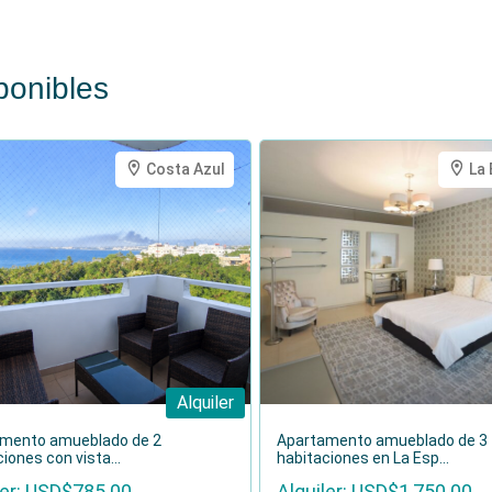
tiene 82 M2 y se encuentra en el segundo 2do. piso de
s
y decorados con muy buen gusto:
ponibles
Costa Azul
La 
a vivir o invertir, te recomendamos nuestro articulo:
sitas Saber".
financiero con una inversión segura y rentable.
n y agendar una visita!
Alquiler
mento amueblado de 2
Apartamento amueblado de 3
iones con vista...
habitaciones en La Esp...
ler: USD$785.00
Alquiler: USD$1,750.00