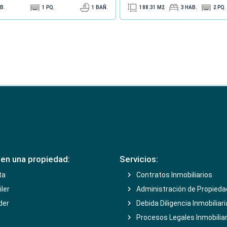
B.
1
PQ.
1
BAÑ.
188.31
M2
3
HAB.
2
PQ.
e en una propiedad:
Servicios:
ta
Contratos Inmobiliarios
iler
Administración de Propied
der
Debida Diligencia Inmobiliari
Procesos Legales Inmobilia