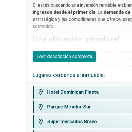
Si estás buscando una inversión rentable en bi
ingresos desde el primer día
. La
demanda de a
estratégica y las comodidades que ofrece, ase
sostenido.
Una ubicación ganadora!
Este apartamento amueblado en Santo Doming
Leer descripción completa
En vehículo o caminando, tiene fácil acceso a a
servicios esenciales. También se encuentra próx
Lugares cercanos al inmueble:
Flor de Cafe.
Restaurante
El Higuero
.
location_on
Hotel Dominican Fiesta
Hotel Dominican Fiesta
.
Parque Mirador Sur.
location_on
Parque Mirador Sur
Smart fit Luperon
.
location_on
Supermercados Bravo
Área social para disfrutar y 