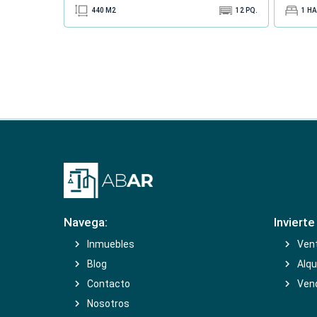
440
M2
12
PQ.
1
HA
Navega:
Inviert
Inmuebles
Ven
Blog
Alqu
Contacto
Ven
Nosotros