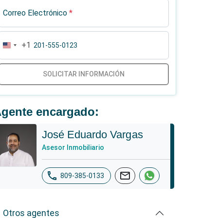
Correo Electrónico
*
+1
United
States
+1
SOLICITAR INFORMACIÓN
gente encargado:
José Eduardo Vargas
Asesor Inmobiliario
phone
mail
809-385-0133
Otros agentes