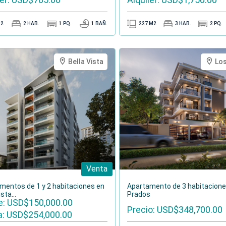
2
2
HAB.
1
PQ.
1
BAÑ.
227
M2
3
HAB.
2
PQ.
Bella Vista
Lo
Venta
mentos de 1 y 2 habitaciones en
Apartamento de 3 habitacione
sta...
Prados
: USD$150,000.00
Precio: USD$348,700.00
: USD$254,000.00