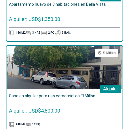
Apartamento nuevo de 3 habitaciones en Bella Vista
Alquiler: USD$1,350.00
146
M2
3
HAB.
2
PQ.
3
BAÑ.
El Millón
Alquiler
Casa en alquiler para uso comercial en El Millón
Alquiler: USD$4,800.00
440
M2
12
PQ.