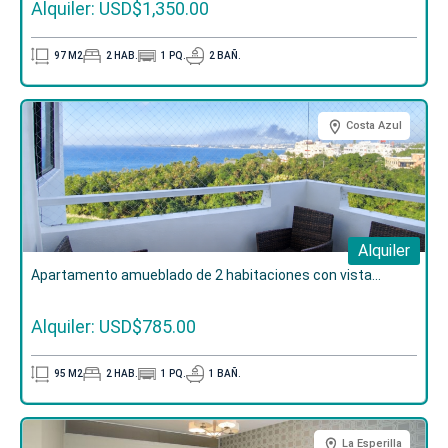
Alquiler: USD$1,350.00
97
M2
2
HAB.
1
PQ.
2
BAÑ.
Costa Azul
Alquiler
Apartamento amueblado de 2 habitaciones con vista...
Alquiler: USD$785.00
95
M2
2
HAB.
1
PQ.
1
BAÑ.
La Esperilla