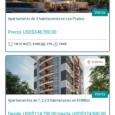
Venta
Apartamento de 3 habitaciones en Los Prados
Precio: USD$348,700.00
188.31
M2
3
HAB.
2
PQ.
3
BAÑ.
El Millón
Venta
Apartamentos de 1, 2 y 3 habitaciones en El Millón
Desde: USD$114,750.00
Hasta: USD$374,500.00