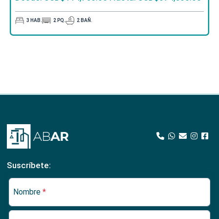
3
HAB.
2
PQ.
2
BAÑ.
Suscríbete:
Nombre
*