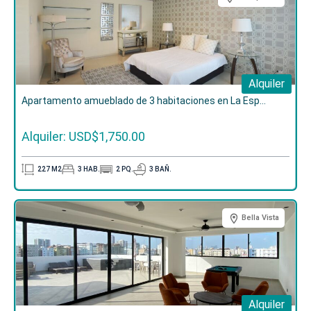
Alquiler
Apartamento amueblado de 3 habitaciones en La Esp...
Alquiler: USD$1,750.00
227
M2
3
HAB.
2
PQ.
3
BAÑ.
Bella Vista
Alquiler