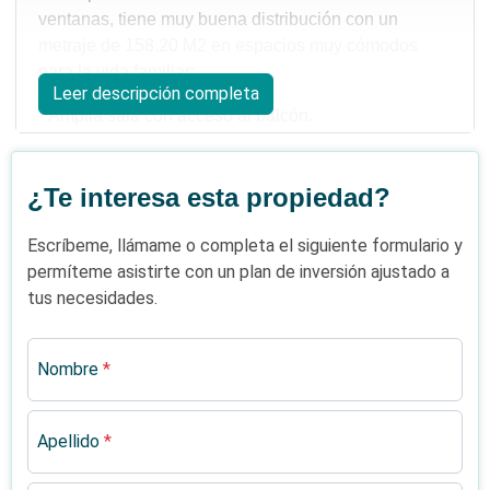
ventanas, tiene muy buena distribución con un
metraje de 158.20 M2 en espacios muy cómodos
para la vida familiar:
Leer descripción completa
·
Amplia sala con acceso al balcón.
·
Balcón.
¿Te interesa esta propiedad?
·
Comedor separado.
Escríbeme, llámame o completa el siguiente formulario y
·
Cocina cerrada.
permíteme asistirte con un plan de inversión ajustado a
·
½ baño de visitas.
tus necesidades.
·
Área de lavado.
Nombre
*
·
3habitaciones cada una con su baño, principal con
walk-in closet.
Apellido
*
·
2 parqueos lineales, techados y amplios.