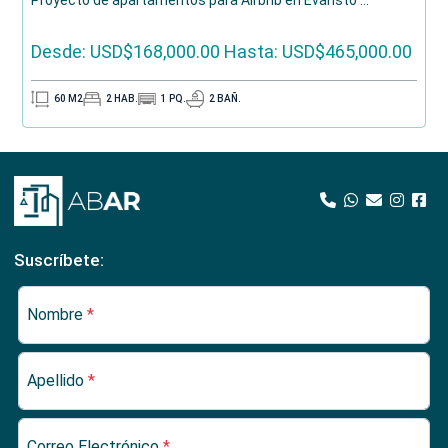
Proyecto de apartamentos para Airbnb en Evaristo ...
Desde: USD$168,000.00
Hasta: USD$465,000.00
60
M2
2
HAB.
1
PQ.
2
BAÑ.
Suscríbete:
Nombre
*
Apellido
*
Correo Electrónico
*