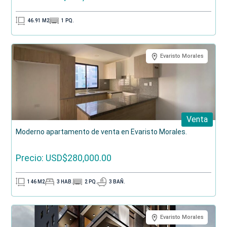
46.91
M2
1
PQ.
Evaristo Morales
Venta
Moderno apartamento de venta en Evaristo Morales.
Precio: USD$280,000.00
146
M2
3
HAB.
2
PQ.
3
BAÑ.
Evaristo Morales