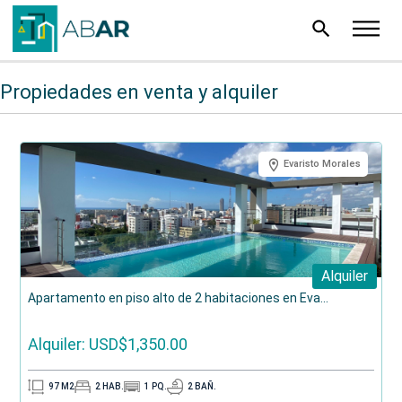
search
Propiedades en venta y alquiler
Evaristo Morales
Alquiler
Apartamento en piso alto de 2 habitaciones en Eva...
Alquiler: USD$1,350.00
97
M2
2
HAB.
1
PQ.
2
BAÑ.