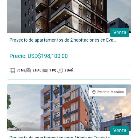
Venta
Proyecto de apartamentos de 2 habitaciones en Eva...
Precio: USD$198,100.00
70
M2
2
HAB.
1
PQ.
2
BAÑ.
Evaristo Morales
Venta