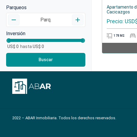
Parqueos
Apartamento de
Cacicazgos
remove
add
Parq.
Precio: USD
Inversión
178
M2
US$
0
hasta
US$
0
Buscar
2022 – ABAR Inmobiliaria. Todos los derechos reservados.