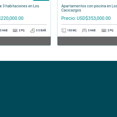
 3 habitaciones en Los
Apartamentos con piscina en Lo
Cacicazgos
$220,000.00
Precio: USD$353,000.00
3
HAB.
2
PQ.
3.5
BAÑ.
155
M2
3
HAB.
2
PQ.