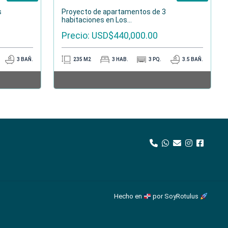
s
Proyecto de apartamentos de 3
habitaciones en Los...
Precio: USD$440,000.00
3
BAÑ.
235
M2
3
HAB.
3
PQ.
3.5
BAÑ.
Hecho en
por SoyRotulus