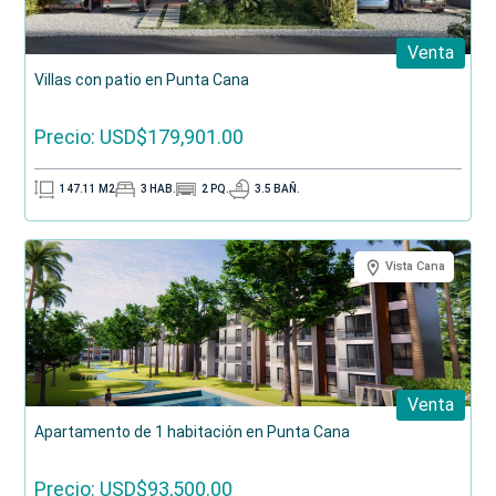
Venta
Villas con patio en Punta Cana
Precio: USD$179,901.00
147.11
M2
3
HAB.
2
PQ.
3.5
BAÑ.
Vista Cana
Venta
Apartamento de 1 habitación en Punta Cana
Precio: USD$93,500.00