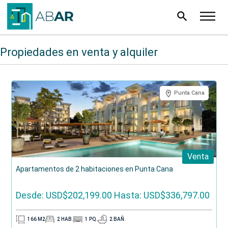
search
Propiedades en venta y alquiler
Punta Cana
Venta
Apartamentos de 2 habitaciones en Punta Cana
Desde: USD$202,199.00
Hasta: USD$336,797.00
166
M2
2
HAB.
1
PQ.
2
BAÑ.