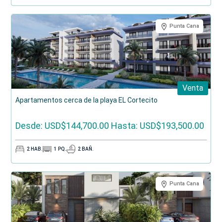
Punta Cana
Venta
Apartamentos cerca de la playa EL Cortecito
Desde: USD$144,700.00
Hasta: USD$193,500.00
2
HAB.
1
PQ.
2
BAÑ.
Punta Cana