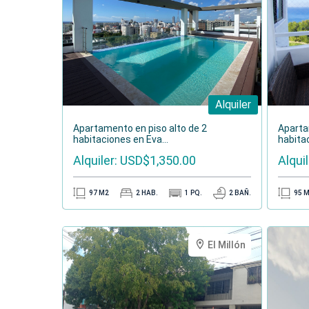
Ascensores
Vestíbulo principal con área de recepción
Club de tenis
Estacionamiento al aire libre
Características del apartam
Alquiler
Apartamento en piso alto de 2
Aparta
habitaciones en Eva...
habitac
Alquiler: USD$1,350.00
Alqui
97
M2
2
HAB.
1
PQ.
2
BAÑ.
95
M
El Millón