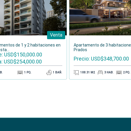
Venta
te complejo es el refugio perfecto para aquellos que
rno caribeño de golf sin igual. A continuación, te
mentos de 1 y 2 habitaciones en
Apartamento de 3 habitacione
ento:
sta...
Prados
: USD$150,000.00
Precio: USD$348,700.00
: USD$254,000.00
B.
1
PQ.
1
BAÑ.
188.31
M2
3
HAB.
2
PQ.