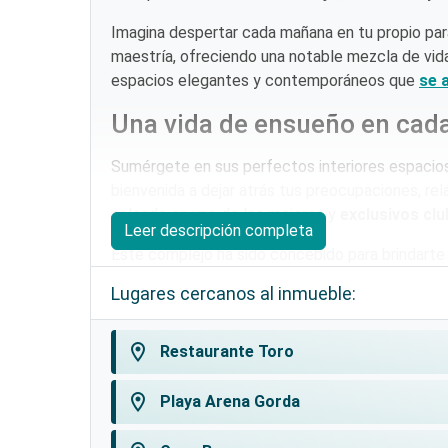
Imagina despertar cada mañana en tu propio par
maestría, ofreciendo una notable mezcla de vida
espacios elegantes y contemporáneos que
se 
Una vida de ensueño en cada
Sumérgete en sus perfectos interiores espacio
bienvenida a dejar atrás tus preocupaciones, rel
soleado en uno de los mejores y
exclusivos clu
Leer descripción completa
Este complejo ha sido concebido para brindarte u
convierte en una aventura y cada momento es una
Lugares cercanos al inmueble:
La ubicación perfecta para 
habitaciones.
location_on
Restaurante Toro
Además de sus magníficas instalaciones con ap
location_on
Playa Arena Gorda
una
ubicación envidiable
. Situado en una de la
permite el rápido y exclusivo acceso
a: