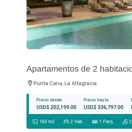
Apartamentos de 2 habitac
location_on
Punta Cana, La Altagracia
Precio desde:
Precio hasta:
USD$ 202,199.00
USD$ 336,797.00
166
m2
2
Hab.
1
Parq.
2