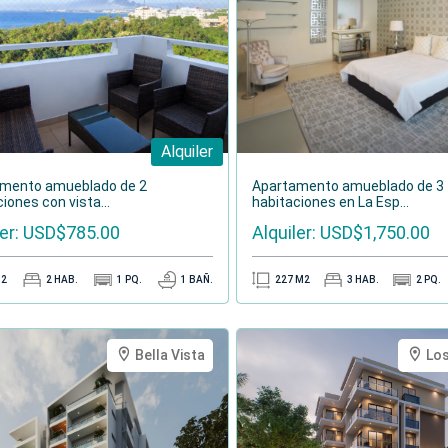
ento.
Alquiler
mento amueblado de 2
Apartamento amueblado de 3
iones con vista...
habitaciones en La Esp...
ler: USD$785.00
Alquiler: USD$1,750.00
2
2
HAB.
1
PQ.
1
BAÑ.
227
M2
3
HAB.
2
PQ.
Bella Vista
Lo