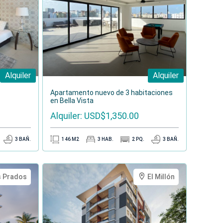
Alquiler
Alquiler
Apartamento nuevo de 3 habitaciones
en Bella Vista
Alquiler: USD$1,350.00
3
BAÑ.
146
M2
3
HAB.
2
PQ.
3
BAÑ.
s Prados
El Millón