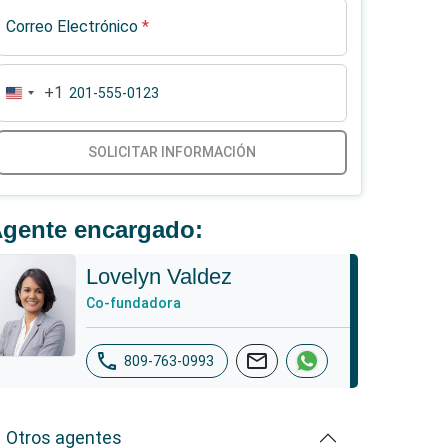
Correo Electrónico
*
+1
United
States
+1
SOLICITAR INFORMACIÓN
gente encargado:
Lovelyn Valdez
Co-fundadora
phone
mail
809-763-0993
Otros agentes