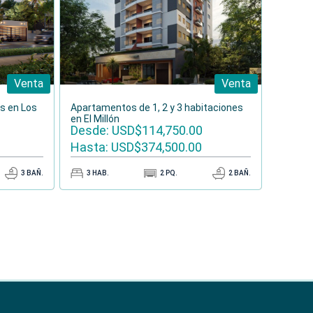
Venta
Venta
s en Los
Apartamentos de 1, 2 y 3 habitaciones
en El Millón
Desde: USD$114,750.00
Hasta: USD$374,500.00
3
BAÑ.
3
HAB.
2
PQ.
2
BAÑ.