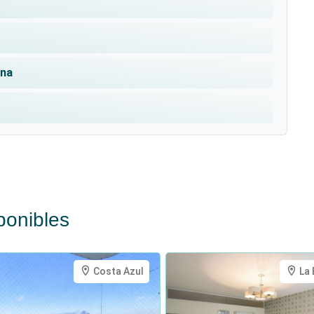
ana
.
quí, cada día se transforma en una obra maestra de
de las amenidades de cada condominio en este
ponibles
Costa Azul
La 