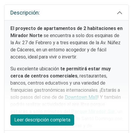
Descripción:
El proyecto de apartamentos de 2 habitaciones en
Mirador Norte
se encuentra a solo dos esquinas de
la Av. 27 de Febrero y a tres esquinas de la Av. Núñez
de Cáceres, en un entorno acogedor y de fácil
acceso, ideal para vivir o invertir.
Su excelente ubicación
te permitirá estar muy
cerca de centros comerciales
, restaurantes,
bancos, centros educativos y una variedad de
franquicias gastronómicas internacionales. ¡Estarás a
solo pasos del cine de de
Downtown Mall
! Y también
podrás realizar actividades al aire libre porque
estarás a solo minutos del
Parque Mirador Sur
, un
pulmón ecológico de la ciudad de Santo Domingo con
Leer descripción completa
un set de instalaciones deportivas y de
esparcimiento familiar.