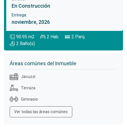
En Construcción
Entrega:
noviembre, 2026
90.95
m2
2
Hab.
2
Parq.
2
Baño(s)
Áreas comúnes del Inmueble
Jacuzzi
Terraza
Gimnasio
Ver todas las áreas comúnes