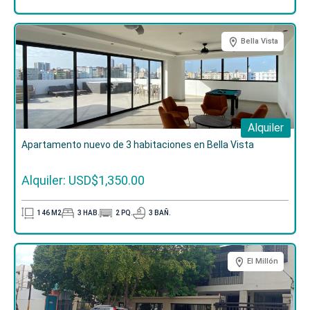
Bella Vista
Alquiler
Apartamento nuevo de 3 habitaciones en Bella Vista
Alquiler: USD$1,350.00
146
M2
3
HAB.
2
PQ.
3
BAÑ.
El Millón