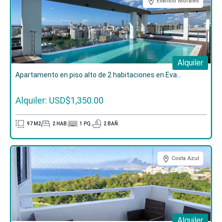
US$5,000.00
.
Evaristo Morales
10%
Separación con la firma del contrato.
40%
A completar en cuotas hasta noviembre de
2026.
50%
Contra entrega.
Alquiler
Apartamento en piso alto de 2 habitaciones en Eva...
¡
Contáctanos
! y agenda una cita con nuestro equipo
para
conocer más sobre este proyecto
y dar el
Alquiler: USD$1,350.00
primer paso hacia tu mejor inversión.
97
M2
2
HAB.
1
PQ.
2
BAÑ.
Costa Azul
Alquiler