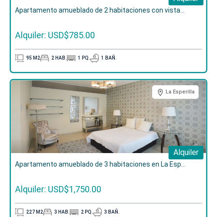
Apartamento amueblado de 2 habitaciones con vista...
Alquiler: USD$785.00
95
M2
2
HAB.
1
PQ.
1
BAÑ.
La Esperilla
Alquiler
Apartamento amueblado de 3 habitaciones en La Esp...
Alquiler: USD$1,750.00
227
M2
3
HAB.
2
PQ.
3
BAÑ.