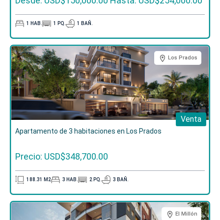
Desde: USD$150,000.00
Hasta: USD$254,000.00
1
HAB.
1
PQ.
1
BAÑ.
Los Prados
Venta
Apartamento de 3 habitaciones en Los Prados
Precio: USD$348,700.00
188.31
M2
3
HAB.
2
PQ.
3
BAÑ.
El Millón