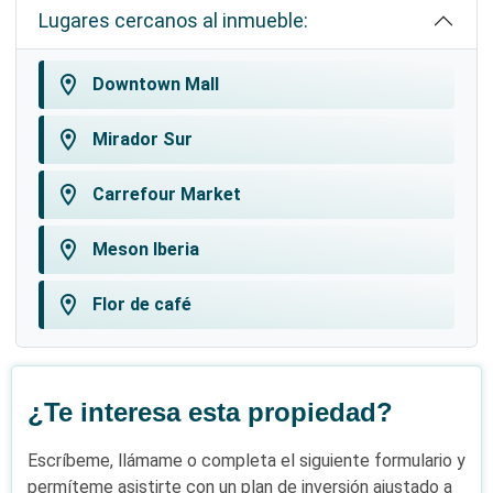
Lugares cercanos al inmueble:
La ubicación de este proyecto cumple con una de las
5 claves para comprar apartamento en planos en
location_on
Downtown Mall
República Dominicana
.
location_on
Amenidades para disfrutar con
Mirador Sur
amigos y familia.
location_on
Carrefour Market
Este proyecto ofrece una propuesta moderna,
elegante y con las previsiones de amenidades y
location_on
Meson Iberia
terminaciones para una robusta constitución
residencial:
location_on
Flor de café
Apartamentos de 2 habitaciones.
1 o 2 Parqueos.
Jacuzzi en el rooftop.
¿Te interesa esta propiedad?
Terraza destechada con BBQ.
Escríbeme, llámame o completa el siguiente formulario y
Terraza techada con bar.
permíteme asistirte con un plan de inversión ajustado a