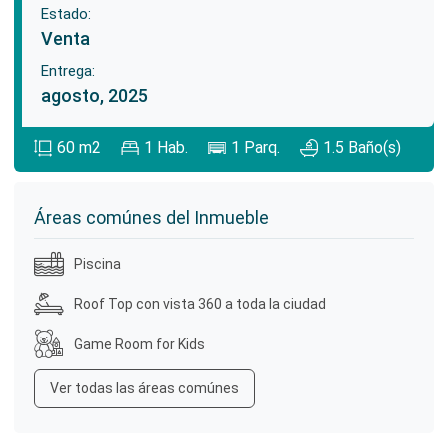
Estado:
Venta
Entrega:
agosto, 2025
60
m2
1
Hab.
1
Parq.
1.5
Baño(s)
Áreas comúnes del Inmueble
Piscina
Roof Top con vista 360 a toda la ciudad
Game Room for Kids
Ver todas las áreas comúnes