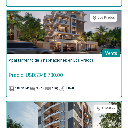
Los Prados
Venta
Apartamento de 3 habitaciones en Los Prados
Precio: USD$348,700.00
188.31
M2
3
HAB.
2
PQ.
3
BAÑ.
El Millón