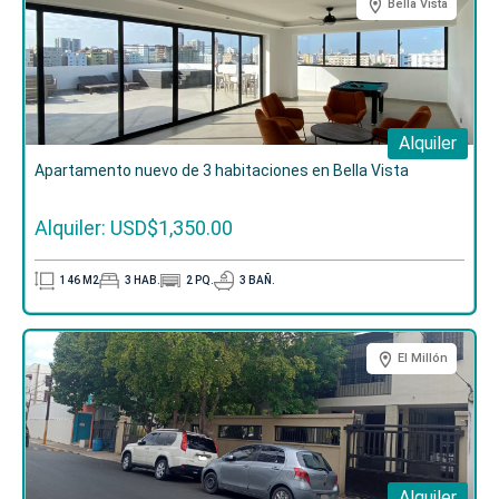
Bella Vista
Puertas y closets de ingeniería en madera
preciosa
Gabinetes de cocina modular, con tope y
backsplash en granito natural
Alquiler
Forma de Pago
:
Apartamento nuevo de 3 habitaciones en Bella Vista
Separación
10%
Alquiler: USD$1,350.00
Completivo Inicial
40%
(durante la construcción
en cuotas hasta Abril 2025)
146
M2
3
HAB.
2
PQ.
3
BAÑ.
Contra Entrega
50%
¡
Contáctanos
! y agenda una cita con nuestro equipo
para
conocer más sobre este proyecto.
El Millón
Alquiler