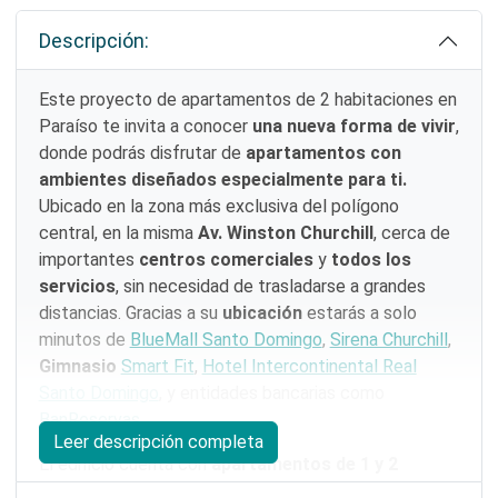
Descripción:
Este proyecto de apartamentos de 2 habitaciones en
Paraíso te invita a conocer
una nueva forma de vivir
,
donde podrás disfrutar de
apartamentos con
ambientes diseñados especialmente para ti.
Ubicado en la zona más exclusiva del polígono
central, en la misma
Av. Winston Churchill
, cerca de
importantes
centros comerciales
y
todos los
servicios
, sin necesidad de trasladarse a grandes
distancias. Gracias a su
ubicación
estarás a solo
minutos de
BlueMall Santo Domingo
,
Sirena Churchill
,
Gimnasio
Smart Fit
,
Hotel Intercontinental Real
Santo Domingo
, y entidades bancarias como
BanReservas
.
Leer descripción completa
El edificio cuenta con
apartamentos de 1 y 2
habitaciones
, con 1 o 2 parqueos techados y áreas