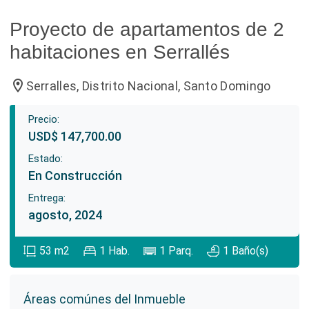
Proyecto de apartamentos de 2
habitaciones en Serrallés
location_on
Serralles, Distrito Nacional, Santo Domingo
Precio:
USD$ 147,700.00
Estado:
En Construcción
Entrega:
agosto, 2024
53
m2
1
Hab.
1
Parq.
1
Baño(s)
Áreas comúnes del Inmueble