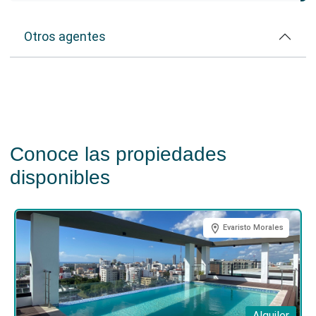
para
conocer más sobre este proyecto
y dar el
primer paso hacia tu mejor inversión.
Otros agentes
Te puede interesar conocer
5 claves para comprar
apartamento en planos en República Dominicana
Conoce las propiedades
disponibles
Evaristo Morales
Alquiler