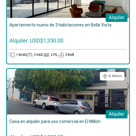
Alquiler
Apartamento nuevo de 3 habitaciones en Bella Vista
Alquiler: USD$1,350.00
146
M2
3
HAB.
2
PQ.
3
BAÑ.
El Millón
Alquiler
Casa en alquiler para uso comercial en El Millón