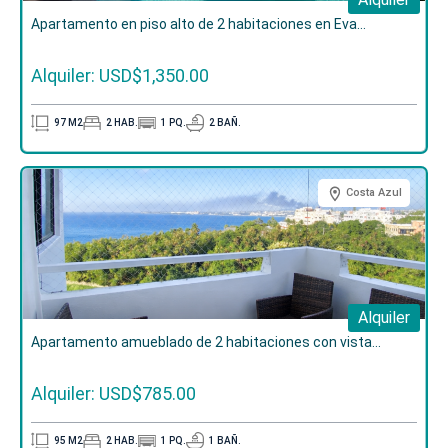
Apartamento en piso alto de 2 habitaciones en Eva...
Alquiler: USD$1,350.00
97
M2
2
HAB.
1
PQ.
2
BAÑ.
Costa Azul
Alquiler
Apartamento amueblado de 2 habitaciones con vista...
Alquiler: USD$785.00
95
M2
2
HAB.
1
PQ.
1
BAÑ.