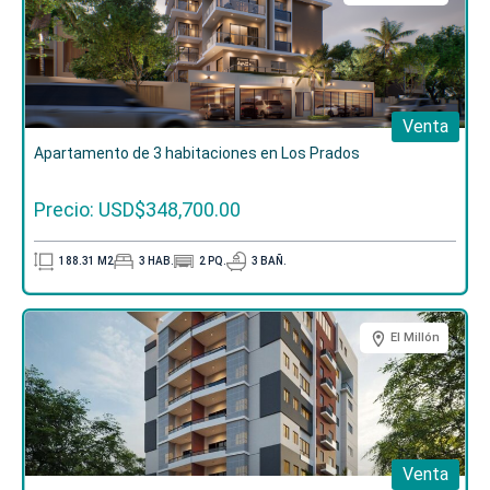
Venta
Apartamento de 3 habitaciones en Los Prados
Precio: USD$348,700.00
188.31
M2
3
HAB.
2
PQ.
3
BAÑ.
El Millón
Venta