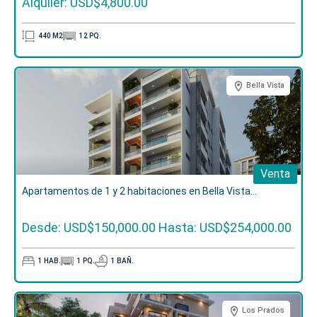
Alquiler: USD$4,800.00
440
M2
12
PQ.
Bella Vista
Venta
Apartamentos de 1 y 2 habitaciones en Bella Vista...
Desde: USD$150,000.00
Hasta: USD$254,000.00
1
HAB.
1
PQ.
1
BAÑ.
Los Prados