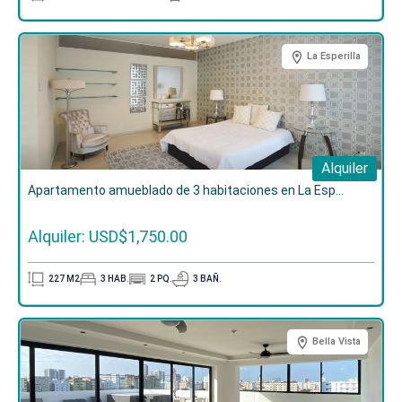
La Esperilla
Alquiler
Apartamento amueblado de 3 habitaciones en La Esp...
Alquiler: USD$1,750.00
227
M2
3
HAB.
2
PQ.
3
BAÑ.
Bella Vista