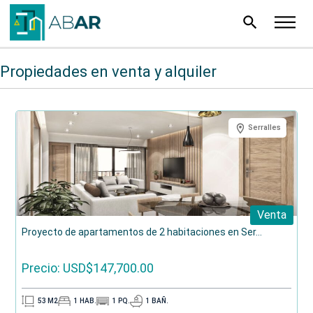
search
Propiedades en venta y alquiler
Serralles
Venta
Proyecto de apartamentos de 2 habitaciones en Ser...
Precio: USD$147,700.00
53
M2
1
HAB.
1
PQ.
1
BAÑ.