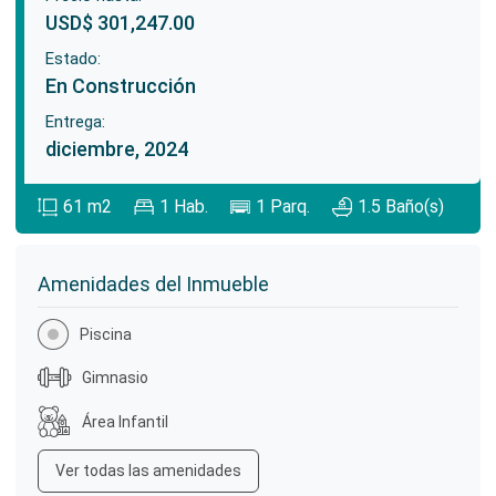
USD$ 301,247.00
Estado:
En Construcción
Entrega:
diciembre, 2024
61
m2
1
Hab.
1
Parq.
1.5
Baño(s)
Amenidades del Inmueble
Piscina
Gimnasio
Área Infantil
Ver todas las amenidades