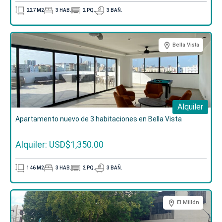
227
M2
3
HAB.
2
PQ.
3
BAÑ.
10%
separación
40%
inicial (a pagarse durante el proceso de
Bella Vista
construcción)
50%
a la entrega del inmueble
¡Contáctanos!
y agenda una cita con nuestro
equipo para conocer más sobre este proyecto.
Alquiler
Apartamento nuevo de 3 habitaciones en Bella Vista
Alquiler: USD$1,350.00
146
M2
3
HAB.
2
PQ.
3
BAÑ.
El Millón