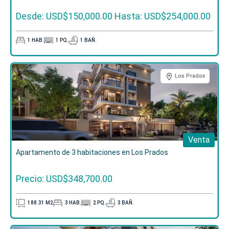
Desde: USD$150,000.00
Hasta: USD$254,000.00
1
HAB.
1
PQ.
1
BAÑ.
Los Prados
Venta
Apartamento de 3 habitaciones en Los Prados
Precio: USD$348,700.00
188.31
M2
3
HAB.
2
PQ.
3
BAÑ.