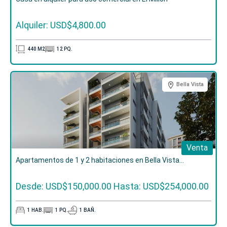
Alquiler: USD$4,800.00
440
M2
12
PQ.
Bella Vista
Venta
Apartamentos de 1 y 2 habitaciones en Bella Vista...
Desde: USD$150,000.00
Hasta: USD$254,000.00
1
HAB.
1
PQ.
1
BAÑ.