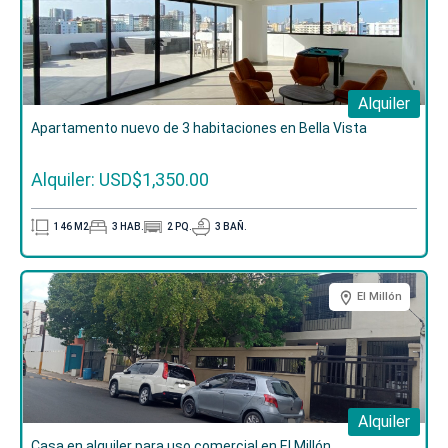
Alquiler
Apartamento nuevo de 3 habitaciones en Bella Vista
Alquiler: USD$1,350.00
146
M2
3
HAB.
2
PQ.
3
BAÑ.
El Millón
Alquiler
Casa en alquiler para uso comercial en El Millón