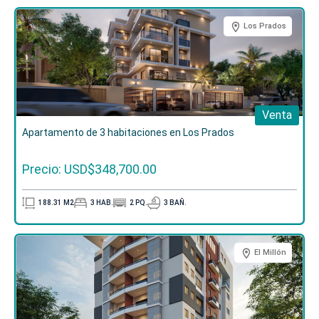
Los Prados
Venta
Apartamento de 3 habitaciones en Los Prados
Precio: USD$348,700.00
188.31
M2
3
HAB.
2
PQ.
3
BAÑ.
El Millón