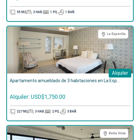
95
M2
2
HAB.
1
PQ.
1
BAÑ.
La Esperilla
Alquiler
Apartamento amueblado de 3 habitaciones en La Esp...
Alquiler: USD$1,750.00
227
M2
3
HAB.
2
PQ.
3
BAÑ.
Bella Vista