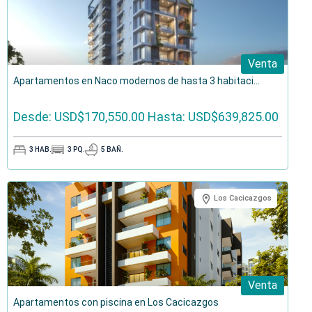
Venta
Apartamentos en Naco modernos de hasta 3 habitaci...
Desde: USD$170,550.00
Hasta: USD$639,825.00
3
HAB.
3
PQ.
5
BAÑ.
Los Cacicazgos
Venta
Apartamentos con piscina en Los Cacicazgos