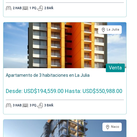
2
HAB.
1
PQ.
2
BAÑ.
La Julia
Venta
Apartamento de 3 habitaciones en La Julia
Desde: USD$194,559.00
Hasta: USD$550,988.00
3
HAB.
3
PQ.
3
BAÑ.
Naco