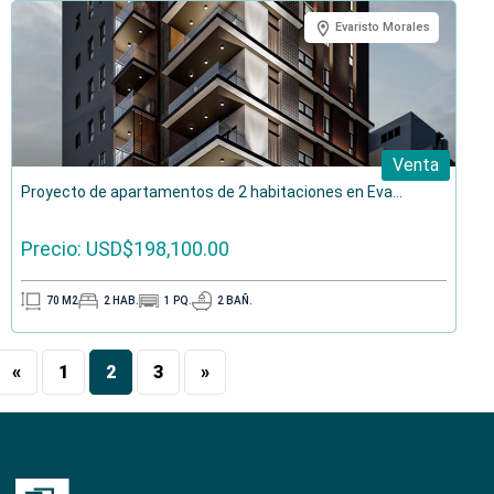
Evaristo Morales
Venta
Proyecto de apartamentos de 2 habitaciones en Eva...
Precio: USD$198,100.00
70
M2
2
HAB.
1
PQ.
2
BAÑ.
«
1
2
3
»