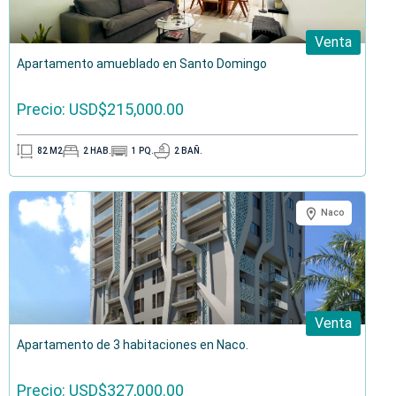
Venta
Apartamento amueblado en Santo Domingo
Precio: USD$215,000.00
82
M2
2
HAB.
1
PQ.
2
BAÑ.
Naco
Venta
Apartamento de 3 habitaciones en Naco.
Precio: USD$327,000.00