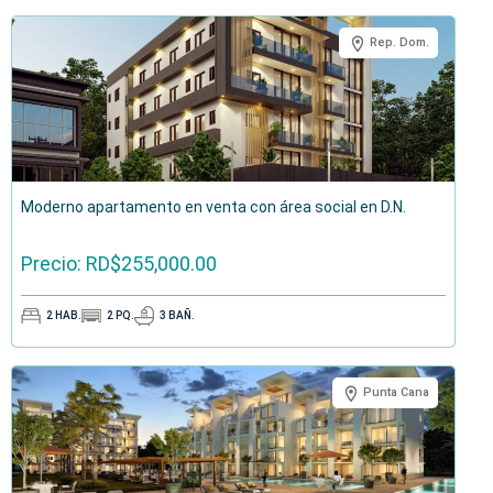
Rep. Dom.
Moderno apartamento en venta con área social en D.N.
Precio: RD$255,000.00
2
HAB.
2
PQ.
3
BAÑ.
Punta Cana