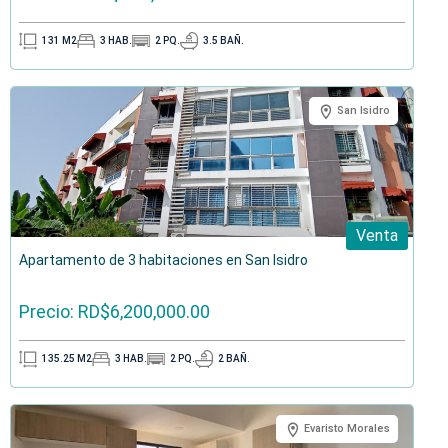
131
M2
3
HAB.
2
PQ.
3.5
BAÑ.
San Isidro
Venta
Apartamento de 3 habitaciones en San Isidro
Precio: RD$6,200,000.00
135.25
M2
3
HAB.
2
PQ.
2
BAÑ.
Evaristo Morales