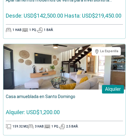
Apartamentos modernos de venta para inversionista...
Desde: USD$142,500.00
Hasta: USD$219,450.00
1
HAB.
1
PQ.
1
BAÑ.
La Esperilla
Alquiler
Casa amueblada en Santo Domingo
Alquiler: USD$1,200.00
159.32
M2
3
HAB.
1
PQ.
2.5
BAÑ.