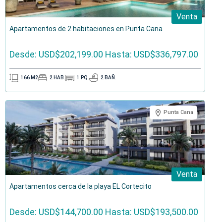
Venta
Apartamentos de 2 habitaciones en Punta Cana
Desde: USD$202,199.00
Hasta: USD$336,797.00
166
M2
2
HAB.
1
PQ.
2
BAÑ.
Punta Cana
Venta
Apartamentos cerca de la playa EL Cortecito
Desde: USD$144,700.00
Hasta: USD$193,500.00