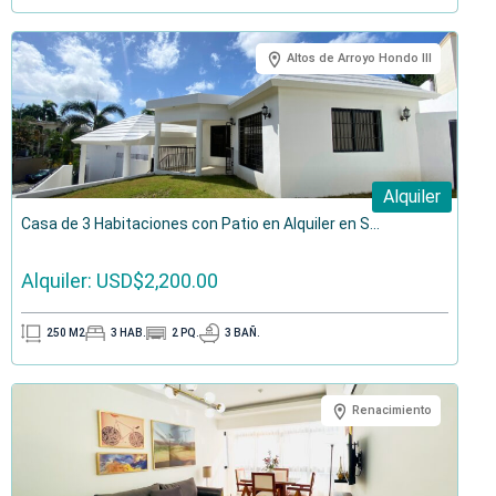
Altos de Arroyo Hondo III
Alquiler
Casa de 3 Habitaciones con Patio en Alquiler en S...
Alquiler: USD$2,200.00
250
M2
3
HAB.
2
PQ.
3
BAÑ.
Renacimiento