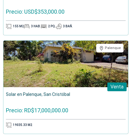
Precio: USD$353,000.00
155
M2
3
HAB.
2
PQ.
3
BAÑ.
Palenque
Venta
Solar en Palenque, San Cristóbal
Precio: RD$17,000,000.00
19035.33
M2