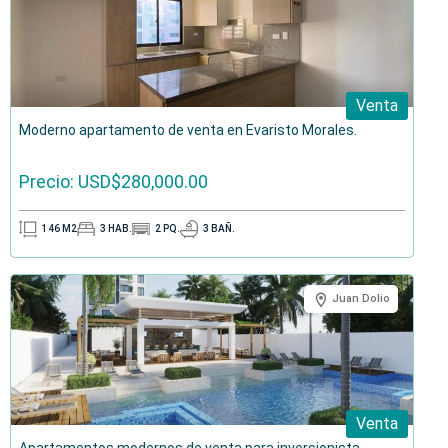
Venta
Moderno apartamento de venta en Evaristo Morales.
Precio: USD$280,000.00
146
M2
3
HAB.
2
PQ.
3
BAÑ.
Juan Dolio
Venta