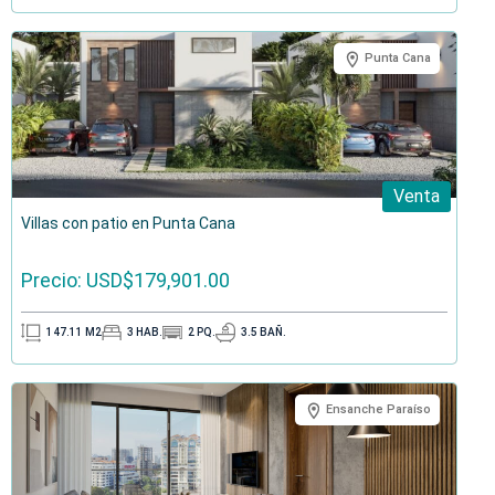
Punta Cana
Venta
Villas con patio en Punta Cana
Precio: USD$179,901.00
147.11
M2
3
HAB.
2
PQ.
3.5
BAÑ.
Ensanche Paraíso