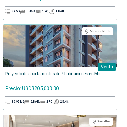
52
M2
1
HAB.
1
PQ.
1
BAÑ.
Mirador Norte
Venta
Proyecto de apartamentos de 2 habitaciones en Mir...
Precio: USD$205,000.00
90.95
M2
2
HAB.
2
PQ.
2
BAÑ.
Serralles