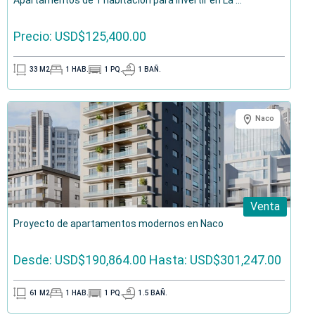
Apartamentos de 1 habitación para invertir en La ...
Precio: USD$125,400.00
33
M2
1
HAB.
1
PQ.
1
BAÑ.
Naco
Venta
Proyecto de apartamentos modernos en Naco
Desde: USD$190,864.00
Hasta: USD$301,247.00
61
M2
1
HAB.
1
PQ.
1.5
BAÑ.