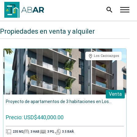
search
Propiedades en venta y alquiler
Los Cacicazgos
Venta
Proyecto de apartamentos de 3 habitaciones en Los...
Precio: USD$440,000.00
235
M2
3
HAB.
3
PQ.
3.5
BAÑ.