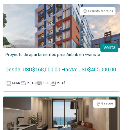
Evaristo Morales
Venta
Proyecto de apartamentos para Airbnb en Evaristo ...
Desde: USD$168,000.00
Hasta: USD$465,000.00
60
M2
2
HAB.
1
PQ.
2
BAÑ.
Gazcue